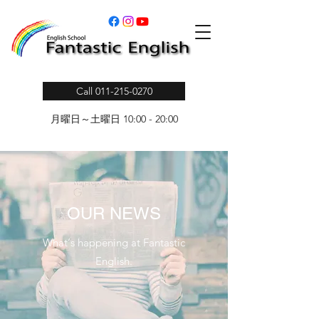
Call 011-215-0270
月曜日～土曜日 10:00 - 20:00
OUR NEWS
What‘s happening at Fantastic
English.