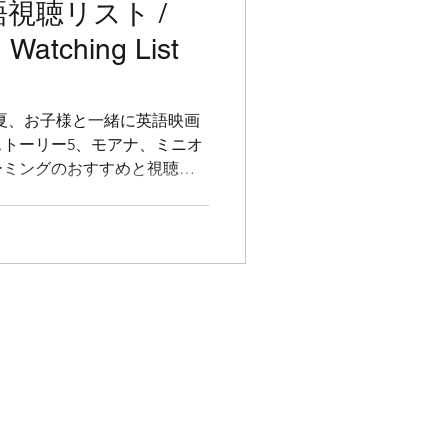
語視聴リスト /
 Watching List
d: この夏、お子様と一緒に英語映画
トーリー5、モアナ、ミニオ
ーミングのおすすめと視聴の
ic Englishより。この夏、お
しみましょう。トイ・ストー
が日本で公開。ストリーミン
介。札幌のFantastic