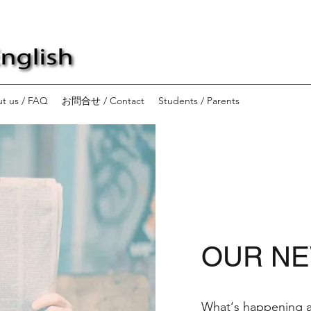
t us / FAQ
お問合せ / Contact
Students / Parents
OUR N
What‘s happening at